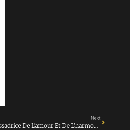
Next
La Poupée Noire, Ambassadrice De L’amour Et De L’harmonie À MützigSTAR 2024 !